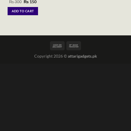
Original
Current
₨
300
₨
150
price
price
was:
is:
ADD TO CART
₨ 300.
₨ 150.
Copyright 2026 ©
attarigadgets.pk