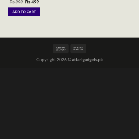
Original
Current
₨
999
₨
499
price
price
was:
is:
ADD TO CART
₨ 999.
₨ 499.
Copyright 2026 ©
attarigadgets.pk