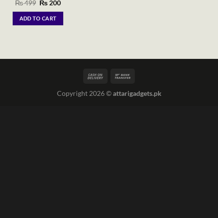
Original
Current
₨
499
₨
200
price
price
was:
is:
ADD TO CART
₨ 499.
₨ 200.
Copyright 2026 ©
attarigadgets.pk