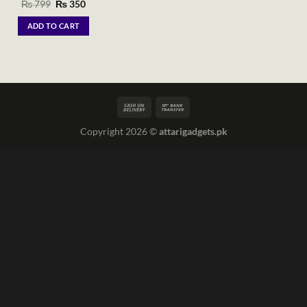
Original
Current
₨
799
₨
350
price
price
was:
is:
ADD TO CART
₨ 799.
₨ 350.
Copyright 2026 ©
attarigadgets.pk