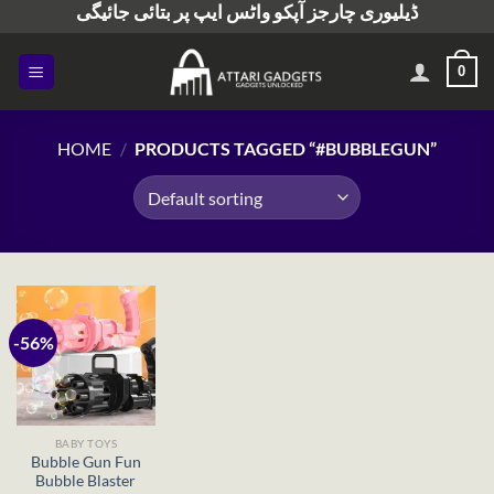
ڈیلیوری چارجز آپکو واٹس ایپ پر بتائی جائیگی
Skip
to
content
0
HOME
/
PRODUCTS TAGGED “#BUBBLEGUN”
-56%
BABY TOYS
Bubble Gun Fun
Bubble Blaster